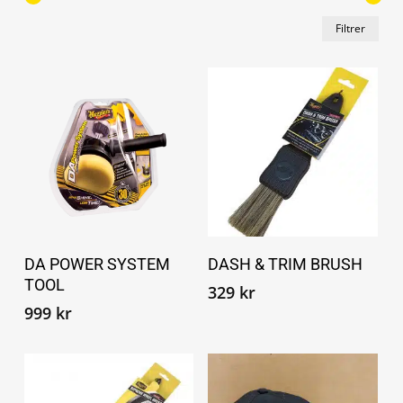
Min.
Maks
Filtrer
pris
Legg i handlekurv
Legg i handlekurv
DA POWER SYSTEM
DASH & TRIM BRUSH
TOOL
329
kr
999
kr