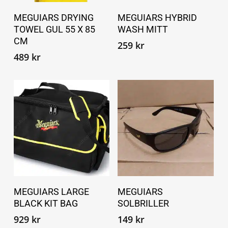
Legg i handlekurv
Legg i handlekurv
MEGUIARS DRYING
MEGUIARS HYBRID
TOWEL GUL 55 X 85
WASH MITT
CM
259
kr
489
kr
Legg i handlekurv
Legg i handlekurv
MEGUIARS LARGE
MEGUIARS
BLACK KIT BAG
SOLBRILLER
929
kr
149
kr