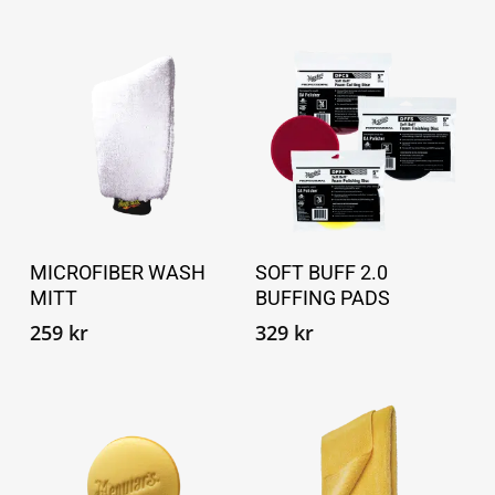
Dett
prod
Legg i handlekurv
Velg alternativ
MICROFIBER WASH
SOFT BUFF 2.0
har
MITT
BUFFING PADS
flere
259
kr
329
kr
vari
Alte
kan
velg
på
prod