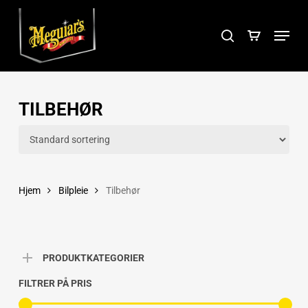
Skip
Menu
to
search
Close
main
Menu
content
TILBEHØR
Hjem
Bilpleie
Tilbehør
PRODUKTKATEGORIER
FILTRER PÅ PRIS