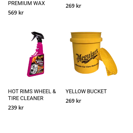
PREMIUM WAX
269
kr
varianter.
varian
569
kr
Alternativene
Altern
kan
kan
velges
velge
på
på
produktsiden
produ
Dette
produktet
Velg alternativ
Legg i handlekurv
HOT RIMS WHEEL &
YELLOW BUCKET
har
TIRE CLEANER
flere
269
kr
239
kr
varianter.
Alternativene
kan
velges