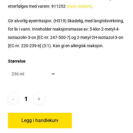
etterfølges med varenr. 911252
Glass Sealant
.
Gir alvorlig øyeirritasjon. (H319) Skadelig, med langtidsvirkning,
for liv i vann. Inneholder reaksjonsmasse av: 5-klor-2-metyl-4-
isotiazolin-3-on [EC-nr. 247-500-7] og 2-metyl-2H-isotiazol-3-on
[EC-nr. 220-239-6] (3:1). Kan gi en allergisk reaksjon.
Størrelse
Legg i handlekurv