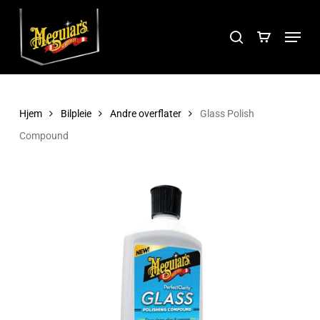
Skip
Menu
to
search
Close
main
Menu
content
Hjem
Bilpleie
Andre overflater
Glass Polish
Compound