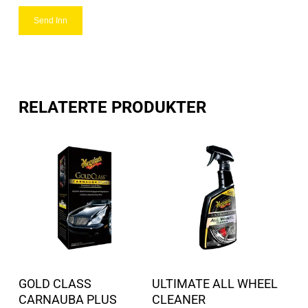
RELATERTE PRODUKTER
Dette
Dette
produktet
produ
Velg alternativ
Velg alternativ
GOLD CLASS
ULTIMATE ALL WHEEL
har
har
CARNAUBA PLUS
CLEANER
flere
flere