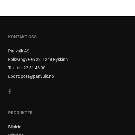
på
produktsiden
KONTAKT OSS
Panvulk AS
Folkvangveien 22, 1248 Rykkinn
Telefon:
22 51 48 00
Epost:
post@panvulk.no
PRODUKTER
Bilpleie