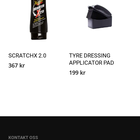
velges
velge
på
på
produktsiden
produ
Dette
produktet
Velg alternativ
Legg i handlekurv
SCRATCHX 2.0
TYRE DRESSING
har
APPLICATOR PAD
flere
367
kr
199
kr
varianter.
Alternativene
kan
velges
på
produktsiden
KONTAKT OSS