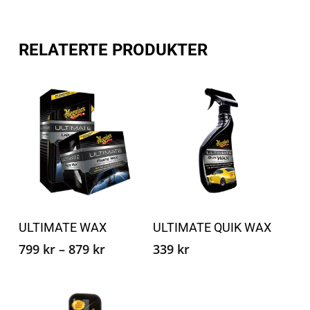
RELATERTE PRODUKTER
Dette
Dette
produktet
produ
Velg alternativ
Velg alternativ
ULTIMATE WAX
ULTIMATE QUIK WAX
har
har
Prisområde:
flere
flere
799
kr
–
879
kr
339
kr
799 kr
varianter.
varian
til
Alternativene
Altern
879 kr
kan
kan