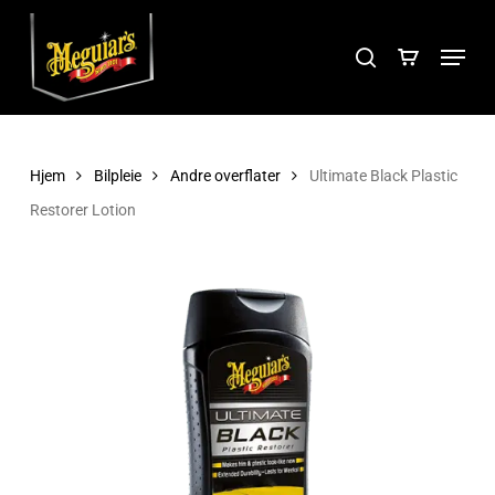
Skip
Menu
to
search
Close
main
Menu
content
Hjem
Bilpleie
Andre overflater
Ultimate Black Plastic
Restorer Lotion