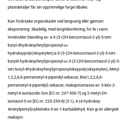
plastdetaljer får sin opprinnelige farge tilbake.
Kan forårsake organskader ved langvarig eller gjentatt
eksponering. Skadelig, med langtidsvirkning, for liv i vann.
Inneholder blanding av: α-3-(3-(2H-benzotriazol-2-yl)-5-tert-
butyl-4hydroksyfenyl)propionyl-ω-
hydroksypoly(oksyetylen);α-3-(3-(2H-benzotriazol-2-yl)-5-tert-
butyl4-hydroksyfenyl)propionyl-ω-3-(3-(2H-benzotriazol-2-yl)-5-
tert-butyl-4hydroksyfenyl)propionyloksypoly(oksyetylen), Metyl
1,2,2,6,6-pentametyl-4-piperidyl sebacat, Bis(1,2,2,6,6-
pentametyl-4-piperidyl) sebacat, reaksjonsmasse av: 5-klor-2-
metyl-4-isotiazolin-3on [EC-nr. 247-500-7] og 2-metyl-2H-
isotiazol-3-on [EC-nr. 220-239-6] (3:1), 4-(4-hydroksy-
4metylpentyl)cykloheks-3-en-1-karbaldehyd. Kan gi en allergisk
reaksjon.