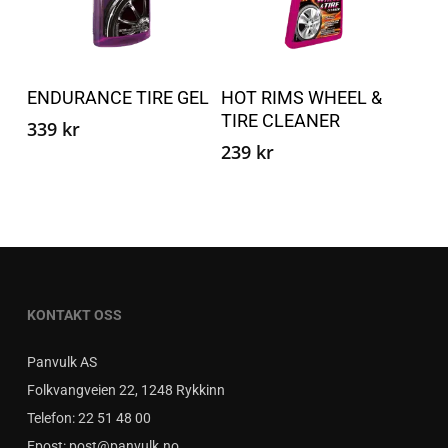
Dette
Dette
produktet
produ
Velg alternativ
Velg alternativ
ENDURANCE TIRE GEL
HOT RIMS WHEEL &
har
har
TIRE CLEANER
flere
flere
339
kr
239
kr
varianter.
varian
Alternativene
Altern
kan
kan
velges
velge
på
på
produktsiden
produ
KONTAKT OSS
Panvulk AS
Folkvangveien 22, 1248 Rykkinn
Telefon:
22 51 48 00
Epost:
post@panvulk.no