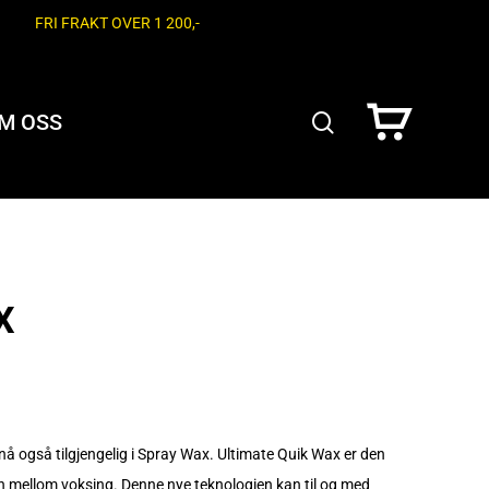
FRI FRAKT OVER 1 200,-
search
M OSS
X
 også tilgjengelig i Spray Wax. Ultimate Quik Wax er den
en mellom voksing. Denne nye teknologien kan til og med