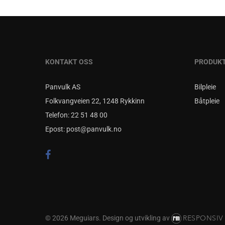
kan
velges
på
produktsiden
KONTAKT OSS
PRODUK
Panvulk AS
Bilpleie
Folkvangveien 22, 1248 Rykkinn
Båtpleie
Telefon:
22 51 48 00
Epost:
post@panvulk.no
RESPONSIV
© 2026 Meguiars.
Design og utvikling av