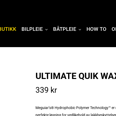
BUTIKK
BILPLEIE
BÅTPLEIE
HOW TO
O
ULTIMATE QUIK WA
339
kr
Meguiar’s® Hydrophobic Polymer Technology™ er nå
perfekte løsning for vedlikehold av lakkbeskyttels