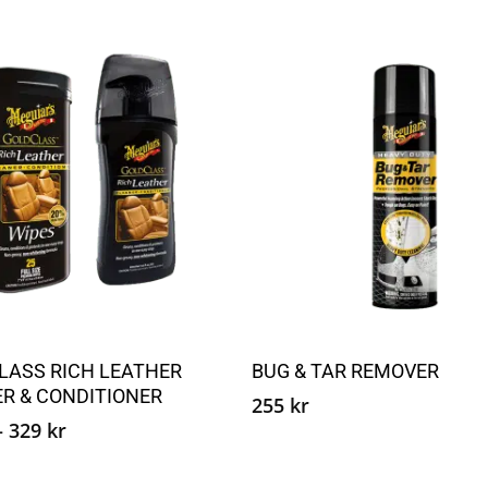
Dette
produktet
Velg alternativ
Velg alternativ
LASS RICH LEATHER
BUG & TAR REMOVER
har
R & CONDITIONER
flere
255
kr
Prisområde:
–
329
kr
varianter.
177 kr
Alternativene
til