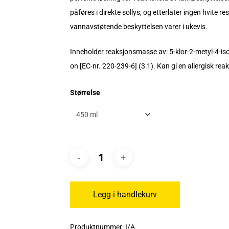
påføres i direkte sollys, og etterlater ingen hvite r
vannavstøtende beskyttelsen varer i ukevis.
Inneholder reaksjonsmasse av: 5-klor-2-metyl-4-iso
on [EC-nr. 220-239-6] (3:1). Kan gi en allergisk re
Størrelse
Legg i handlekurv
Produktnummer:
I/A