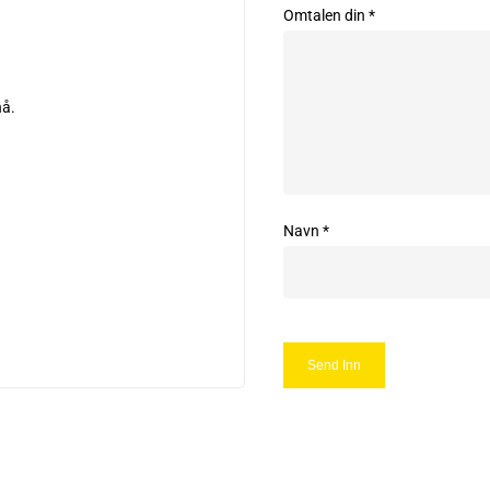
Omtalen din
*
nå.
Navn
*