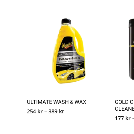
Dette
produktet
Velg alternativ
ULTIMATE WASH & WAX
GOLD C
har
CLEANE
Prisområde:
flere
254
kr
–
389
kr
254 kr
177
kr
varianter.
til
Alternativene
389 kr