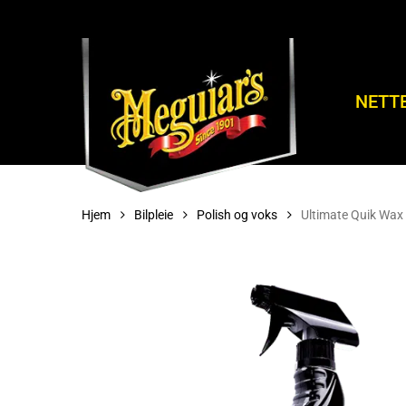
Skip
to
main
content
NETT
Hjem
Bilpleie
Polish og voks
Ultimate Quik Wax