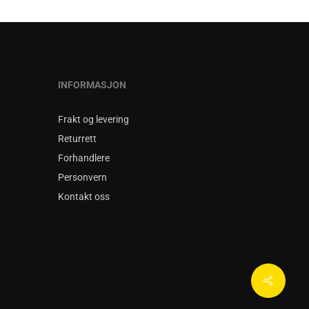
kan
kan
velges
velges
på
på
produktsiden
produktsiden
INFORMASJON
Frakt og levering
Returrett
Forhandlere
Personvern
Kontakt oss
Share