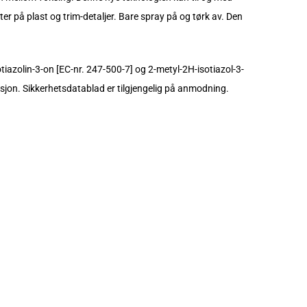
ester på plast og trim-detaljer. Bare spray på og tørk av. Den
tiazolin-3-on [EC-nr. 247-500-7] og 2-metyl-2H-isotiazol-3-
aksjon. Sikkerhetsdatablad er tilgjengelig på anmodning.